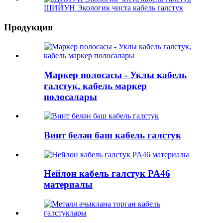
ШИЙУН Экологик чиста кабель галстук
Продукция
Маркер полосасы - Уклы кабель
галстук, кабель маркер
полосалары
Винт белән баш кабель галстук
Нейлон кабель галстук PA46
материалы