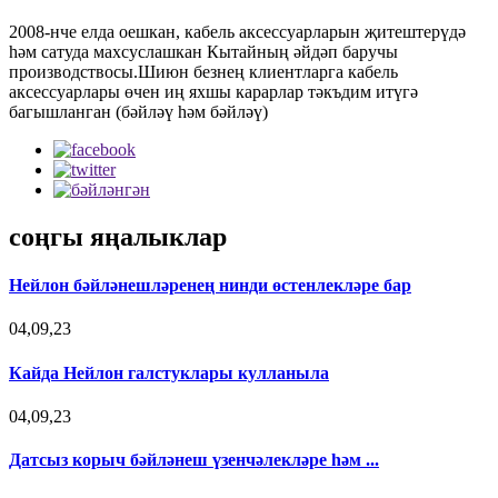
2008-нче елда оешкан, кабель аксессуарларын җитештерүдә
һәм сатуда махсуслашкан Кытайның әйдәп баручы
производствосы.Шиюн безнең клиентларга кабель
аксессуарлары өчен иң яхшы карарлар тәкъдим итүгә
багышланган (бәйләү һәм бәйләү)
соңгы яңалыклар
Нейлон бәйләнешләренең нинди өстенлекләре бар
04,09,23
Кайда Нейлон галстуклары кулланыла
04,09,23
Датсыз корыч бәйләнеш үзенчәлекләре һәм ...