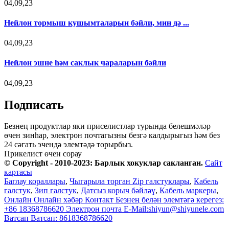
04,09,23
Нейлон тормыш кушымталарын бәйли, мин дә ...
04,09,23
Нейлон эшне һәм саклык чараларын бәйли
04,09,23
Подписать
Безнең продуктлар яки приселистлар турында белешмәләр
өчен зинһар, электрон почтагызны безгә калдырыгыз һәм без
24 сәгать эчендә элемтәдә торырбыз.
Прикелист өчен сорау
© Copyright - 2010-2023: Барлык хокуклар сакланган.
Сайт
картасы
Баглау кораллары
,
Чыгарыла торган Zip галстуклары
,
Кабель
галстук
,
Зип галстук
,
Датсыз корыч бәйләү
,
Кабель маркеры
,
Онлайн
Онлайн хәбәр
Контакт
Безнең белән элемтәгә керегез:
+86 18368786620
Электрон почта
E-Mail:shiyun@shiyunele.com
Ватсап
Ватсап: 8618368786620