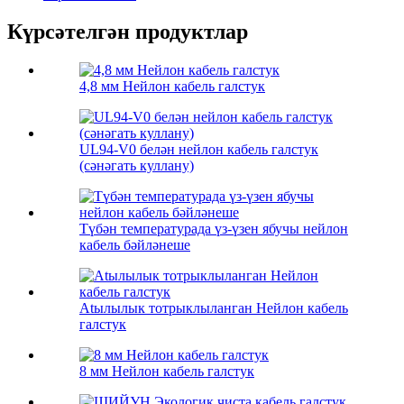
Күрсәтелгән продуктлар
4,8 мм Нейлон кабель галстук
UL94-V0 белән нейлон кабель галстук
(сәнәгать куллану)
Түбән температурада үз-үзен ябучы нейлон
кабель бәйләнеше
Atылылык тотрыклыланган Нейлон кабель
галстук
8 мм Нейлон кабель галстук