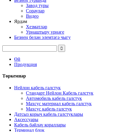
Безнең турында
Завод туры
Сораулар
Видео
Ярдәм
Хезмәтләр
Урнаштыру үрнәге
Безнең белән элемтәгә чыгу
Өй
Продукция
Төркемнәр
Нейлон кабель галстук
Стандарт Нейлон Кабель галстук
Автомобиль кабель галстук
Махсус материал кабель галстук
Махсус кабель галстук
Датсыз корыч кабель галстуклары
Аксессуары
Кабель бәйләү кораллары
Терминал блок