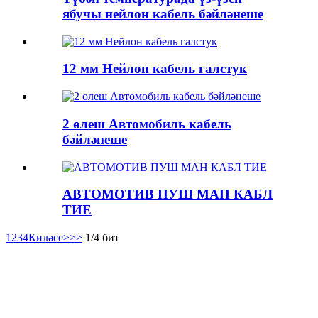
ябучы нейлон кабель бәйләнеше
12 мм Нейлон кабель галстук
2 өлеш Автомобиль кабель
бәйләнеше
АВТОМОТИВ ПУШ МАН КАБЛ
ТИЕ
1
2
3
4
Киләсе>
>>
1/4 бит