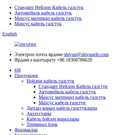
Стандарт Нейлон Кабель галстук
Автомобиль кабель галстук
Махсус материал кабель галстук
Махсус кабель галстук
English
Электрон почта ярдәме
shiyun@shiyunele.com
Ярдәмгә шалтырату
+86 18368786620
Өй
Продукция
Нейлон кабель галстук
Стандарт Нейлон Кабель галстук
Автомобиль кабель галстук
Махсус материал кабель галстук
Махсус кабель галстук
Датсыз корыч кабель галстуклары
Аксессуары
Кабель бәйләү кораллары
Терминал блок
Яңалыклар